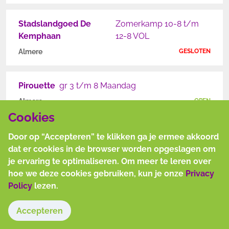
Stadslandgoed De
Zomerkamp 10-8 t/m
Kemphaan
12-8 VOL
Almere
GESLOTEN
Pirouette
gr 3 t/m 8 Maandag
Almere
OPEN
Cookies
IKC de Woudreus
gr 3 t/m 8
Door op “Accepteren” te klikken ga je ermee akkoord
dat er cookies in de browser worden opgeslagen om
Almere
OPEN
je ervaring te optimaliseren. Om meer te leren over
hoe we deze cookies gebruiken, kun je onze
Privacy
Pirouette
gr 3 t/m 8 Donderdag
Policy
lezen.
Almere
OPEN
Accepteren
Contact
Algemene Voorwaarden